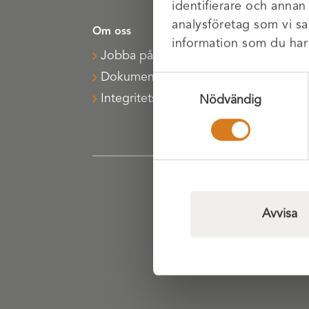
identifierare och annan
analysföretag som vi s
Om oss
Hitt
information som du har t
Jobba på XR
V
Dokument
Samtyckesval
Integritetspolicy
Nödvändig
Avvisa