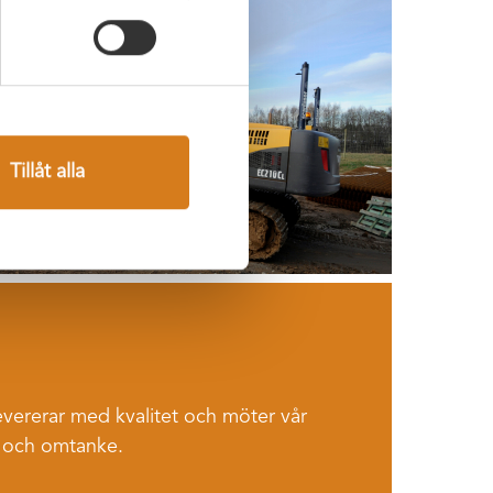
Tillåt alla
 levererar med kvalitet och möter vår
 och omtanke.