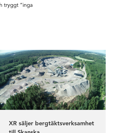
h tryggt ”inga
XR säljer bergtäktsverksamhet
till Skanska