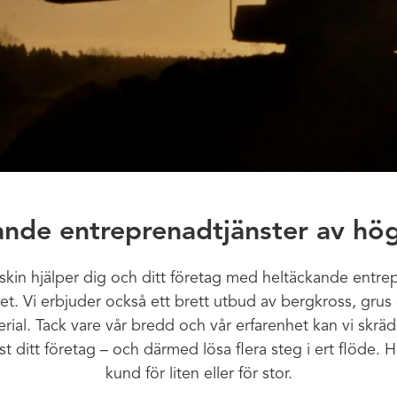
nde entreprenadtjänster av hög
kin hjälper dig och ditt företag med heltäckande entrep
tet. Vi erbjuder också ett brett utbud av bergkross, grus
ial. Tack vare vår bredd och vår erfarenhet kan vi skrä
ust ditt företag – och därmed lösa flera steg i ert flöde. 
kund för liten eller för stor.