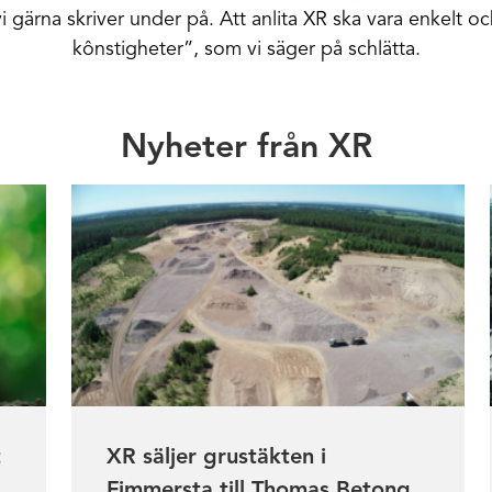
 gärna skriver under på. Att anlita XR ska vara enkelt oc
kônstigheter”, som vi säger
på schlätta
.
Nyheter från XR
t
XR säljer grustäkten i
Fimmersta till Thomas Betong