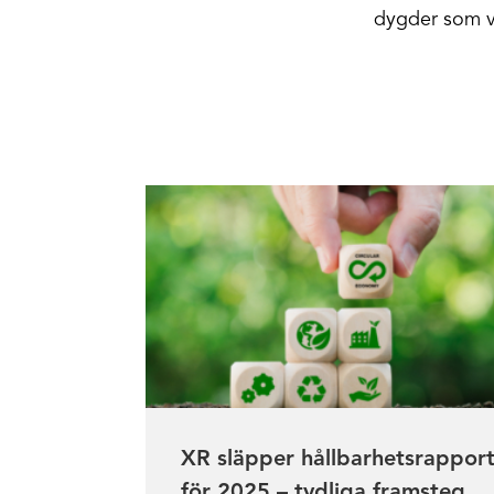
dygder som vi
XR släpper hållbarhetsrappor
för 2025 – tydliga framsteg