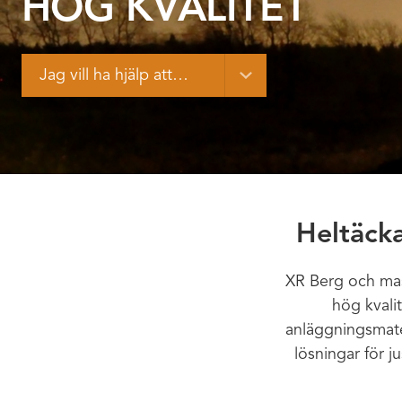
HÖG KVALITET
Jag vill ha hjälp att…
Heltäcka
XR Berg och mas
hög kvali
anläggningsmater
lösningar för j