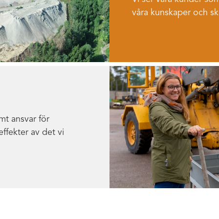
våra kunskaper och ska
mt ansvar för
ffekter av det vi