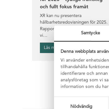
och fullt fokus framåt
XR kan nu presentera
hållbarhetsredovisningen för 2025.
Rapporten ger en samlad bild av hu
Samtycke
vi…
Läs mer
Denna webbplats använ
Vi använder enhetsident
tillhandahålla funktione
identifierare och annan
analysföretag som vi s
information som du har t
Samtyckesval
Nödvändig