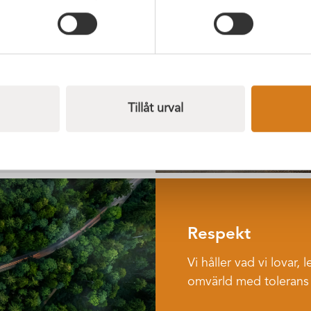
ormar våra tjänster
tor eller för liten.
Tillåt urval
Respekt
Vi håller vad vi lovar,
omvärld med tolerans